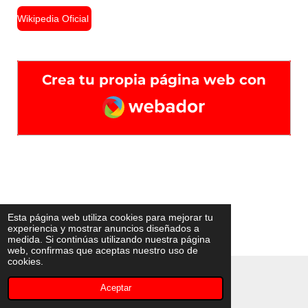
Wikipedia Oficial
Crea tu propia página web con
Webador
Esta página web utiliza cookies para mejorar tu
experiencia y mostrar anuncios diseñados a
medida. Si continúas utilizando nuestra página
web, confirmas que aceptas nuestro uso de
cookies.
© 2022 - 2026 República De Agrova
Aceptar
Con la tecnología de
Webador